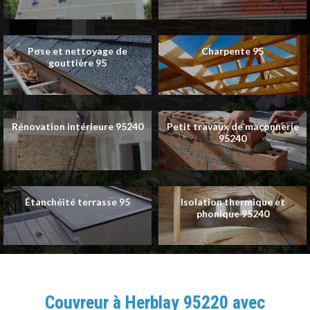
Pose et nettoyage de
Charpente 95
gouttière 95
Rénovation intérieure 95240
Petit travaux de maçonnerie
95240
Étanchéité terrasse 95
Isolation thermique et
phonique 95240
Couvreur à Herblay 95220 avec