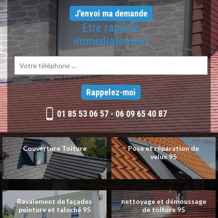
Etre rappelé
immediatement
01 85 53 06 57
-
06 09 65 40 87
Couverture Toiture
Pose et réparation de
velux 95
Ravalement de façades
nettoyage et démoussage
peinture et taloché 95
de toiture 95