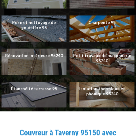
Pose et nettoyage de
Charpente 95
gouttière 95
Rénovation intérieure 95240
Petit travaux de maçonnerie
95240
Étanchéité terrasse 95
Isolation thermique et
phonique 95240
Couvreur à Taverny 95150 avec