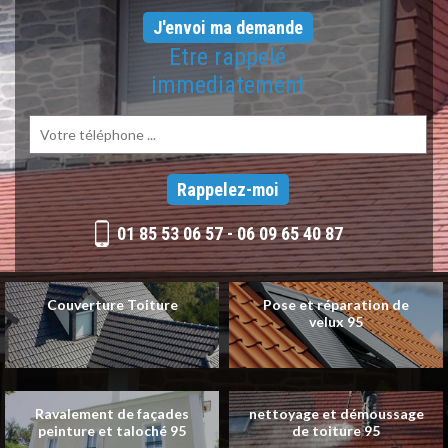
Etre rappelé
immediatement
01 85 53 06 57
-
06 09 65 40 87
Couverture Toiture
Pose et réparation de
velux 95
Ravalement de façades
nettoyage et démoussage
peinture et taloché 95
de toiture 95